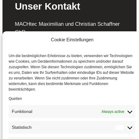
Unser Kontakt
MACHtec Maximilian und Christian Schaffner
GbR
Cookie Einstellungen
Bergstraße 63
72184 Eutingen im Gäu
Um die bestmöglichen Erlebnisse zu bieten, verwenden wir Technologien
wie Cookies, um Geräteinformationen zu speichern und/oder darauf
IHR ANSPRECHPARTNER:   MAXIMI
zuzugreifen. Wenn Sie diesen Technologien zustimmen, ermöglichen Sie
es uns, Daten wie Ihr Surfverhalten oder eindeutige IDs auf dieser Website
zu verarbeiten. Wenn Sie nicht zustimmen oder Ihre Zustimmung
Tel.: 015157261720
Mail: info@mach-tec.de
widerrufen, kann dies bestimmte Merkmale und Funktionen
beeinträchtigen.
Quellen
Funktional
Always active
Statistisch
Statis